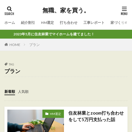
無職、家を買う。
ホーム
紹介割引
HM選定
打ち合わせ
工事レポート
家づくりのコ
2023年5月に住友林業でマイホームを建てました！
HOME
プラン
TAG
プラン
新着順
人気順
住友林業とzoom打ち合わせ
HM選定
をして5万円支払った話