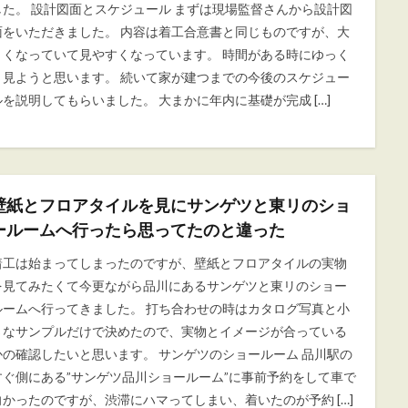
した。 設計図面とスケジュール まずは現場監督さんから設計図
面をいただきました。 内容は着工合意書と同じものですが、大
きくなっていて見やすくなっています。 時間がある時にゆっく
り見ようと思います。 続いて家が建つまでの今後のスケジュー
ルを説明してもらいました。 大まかに年内に基礎が完成 […]
壁紙とフロアタイルを見にサンゲツと東リのショ
ールームへ行ったら思ってたのと違った
着工は始まってしまったのですが、壁紙とフロアタイルの実物
を見てみたくて今更ながら品川にあるサンゲツと東リのショー
ルームへ行ってきました。 打ち合わせの時はカタログ写真と小
さなサンプルだけで決めたので、実物とイメージが合っている
かの確認したいと思います。 サンゲツのショールーム 品川駅の
すぐ側にある”サンゲツ品川ショールーム”に事前予約をして車で
向かったのですが、渋滞にハマってしまい、着いたのが予約 […]