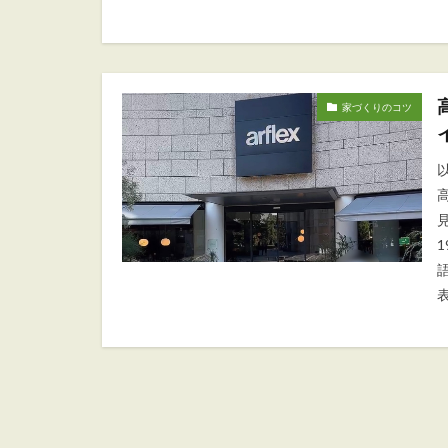
家づくりのコツ
見
語
表