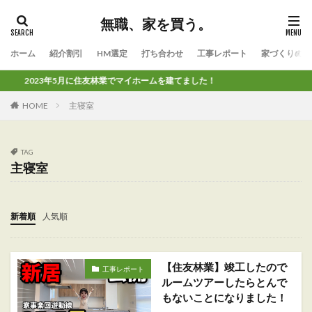
無職、家を買う。
ホーム
紹介割引
HM選定
打ち合わせ
工事レポート
家づくりのコ
2023年5月に住友林業でマイホームを建てました！
HOME
主寝室
TAG
主寝室
新着順
人気順
【住友林業】竣工したので
工事レポート
ルームツアーしたらとんで
もないことになりました！