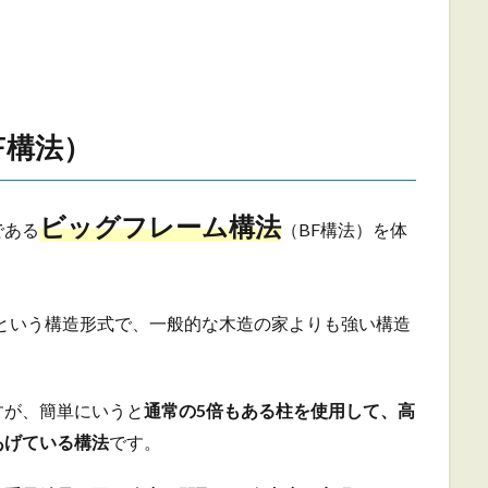
F構法）
ビッグフレーム構法
である
（BF構法）を体
という構造形式で、一般的な木造の家よりも強い構造
すが、簡単にいうと
通常の5倍もある柱を使用して、高
あげている構法
です。