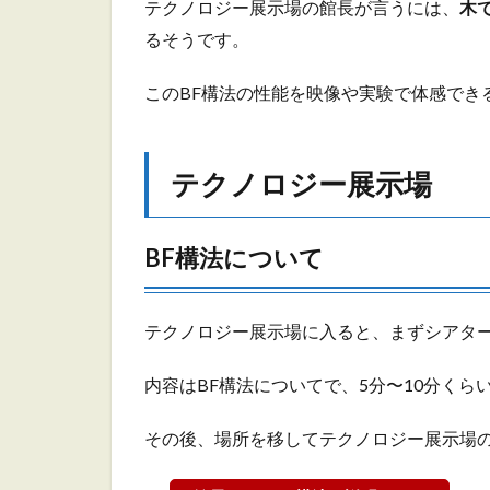
テクノロジー展示場の館長が言うには、
木
場
るそうです。
2.1
BF構
このBF構法の性能を映像や実験で体感でき
法に
つい
て
テクノロジー展示場
2.2
シロ
アリ
対策
BF構法について
につ
いて
テクノロジー展示場に入ると、まずシアタ
2.3
外壁
につ
内容はBF構法についてで、5分〜10分くら
いて
その後、場所を移してテクノロジー展示場の
2.4
その