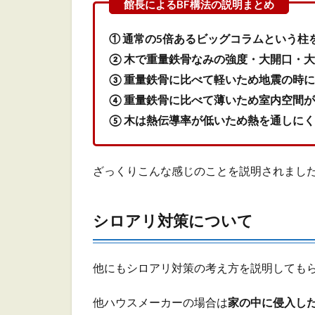
他に
つい
て
① 通常の5倍あるビッグコラムという柱
3
② 木で重量鉄骨なみの強度・大開口・
テ
③ 重量鉄骨に比べて軽いため地震の時
ク
④ 重量鉄骨に比べて薄いため室内空間
ノ
ロ
⑤ 木は熱伝導率が低いため熱を通しに
ジ
ー
展
ざっくりこんな感じのことを説明されまし
示
場
ま
シロアリ対策について
と
め
4
他にもシロアリ対策の考え方を説明しても
土
地
他ハウスメーカーの場合は
家の中に侵入し
に