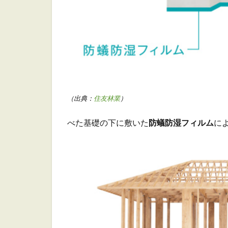
（出典：
住友林業
）
べた基礎の下に敷いた
防蟻防湿フィルム
に