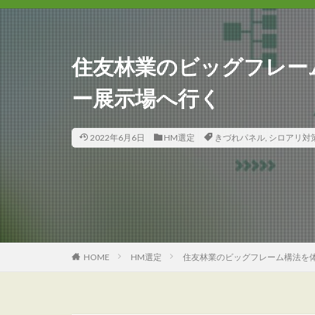
住友林業のビッグフレー
ー展示場へ行く
2022年6月6日
HM選定
きづれパネル
,
シロアリ対
HOME
HM選定
住友林業のビッグフレーム構法を