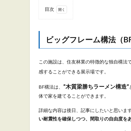
目次
1
ビッ
グフ
レー
ビッグフレーム構法（B
ム構
法
（BF
構
この施設は、住友林業の特徴的な独自構法
法）
感することができる展示場です。
2
テ
”木質梁勝ちラーメン構造”
BF構法は、
ク
体で家を建てることができます。
ノ
ロ
ジ
詳細な内容は後日、記事にしたいと思いま
ー
い耐震性を確保しつつ、間取りの自由度を
展
示