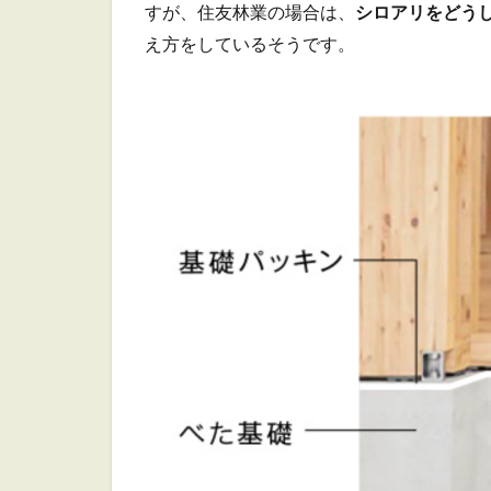
つ
すが、住友林業の場合は、
シロアリをどう
い
え方をしているそうです。
て
5
次
回
の
予
定