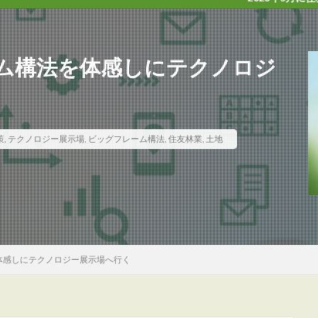
ム構法を体感しにテクノロジ
策
,
テクノロジー展示場
,
ビッグフレーム構法
,
住友林業
,
土地
体感しにテクノロジー展示場へ行く