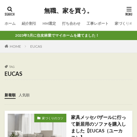
無職、家を買う。
ホーム
紹介割引
HM選定
打ち合わせ
工事レポート
家づくりのコ
2023年5月に住友林業でマイホームを建てました！
HOME
EUCAS
TAG
EUCAS
新着順
人気順
家具メッセバザールに行っ
家づくりのコツ
て新居用のソファを購入し
ました【EUCAS（ユーカ